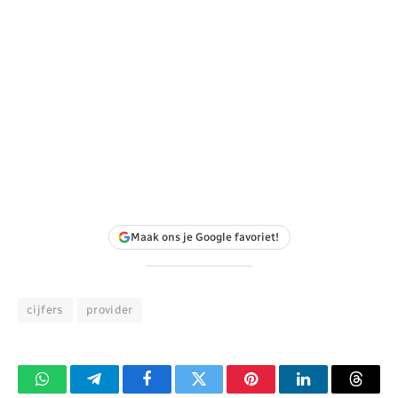
Maak ons je Google favoriet!
cijfers
provider
WhatsApp
Telegram
Facebook
Twitter
Pinterest
LinkedIn
Threa