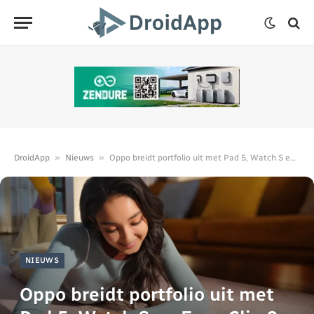
»
»
DroidApp
Nieuws
Oppo breidt portfolio uit met Pad 5, Watch S en Enco Clip 2
NIEUWS
Oppo breidt portfolio uit met