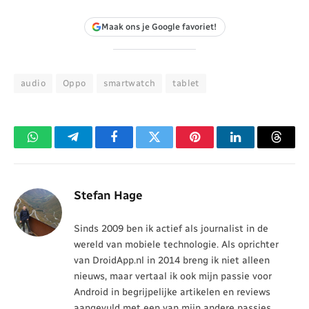
Maak ons je Google favoriet!
audio
Oppo
smartwatch
tablet
WhatsApp
Telegram
Facebook
Twitter
Pinterest
LinkedIn
Threa
Stefan Hage
Sinds 2009 ben ik actief als journalist in de
wereld van mobiele technologie. Als oprichter
van DroidApp.nl in 2014 breng ik niet alleen
nieuws, maar vertaal ik ook mijn passie voor
Android in begrijpelijke artikelen en reviews
aangevuld met een van mijn andere passies,