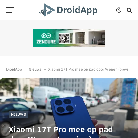
»
»
DroidApp
Nieuws
Xiaomi 17T Pro mee op pad door Wenen (preview)
NIEUWS
Xiaomi 17T Pro mee op pad