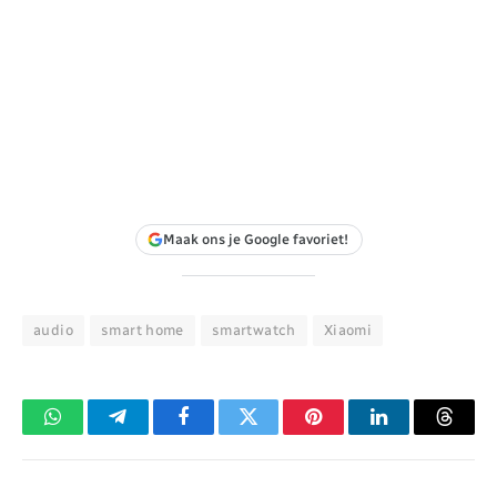
Maak ons je Google favoriet!
audio
smart home
smartwatch
Xiaomi
WhatsApp
Telegram
Facebook
Twitter
Pinterest
LinkedIn
Threa