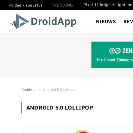
Pixel 11 krijgt HiLight: 
TRENDING
vrijdag 7 augustus
NIEUWS
RE
»
DroidApp
Android 5.0 Lollipop
ANDROID 5.0 LOLLIPOP