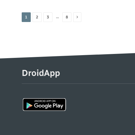
Volgende
…
1
2
3
8
DroidApp