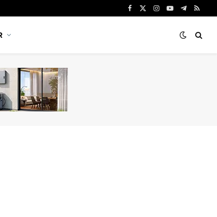
Facebook
X
Instagram
YouTube
Telegram
RSS
(Twitter)
R