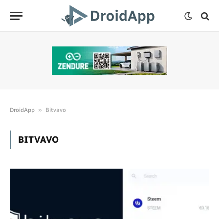
»
DroidApp
Bitvavo
BITVAVO