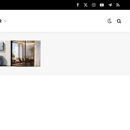
Facebook
X
Instagram
YouTube
Telegram
RSS
(Twitter)
R