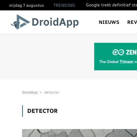
Google trekt definitief s
TRENDING
vrijdag 7 augustus
NIEUWS
RE
»
DroidApp
detector
DETECTOR