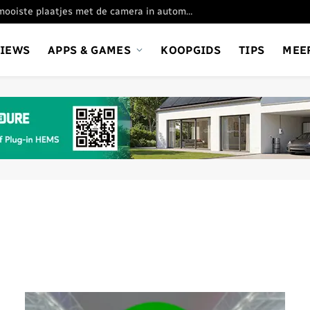
Oppo Find X9 Ultra: de mooiste plaatjes met de camera in automatische stand
VIEWS
APPS & GAMES
KOOPGIDS
TIPS
MEE