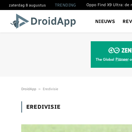
TRENDING
zaterdag 8 augustus
NIEUWS
RE
»
DroidApp
Eredivisie
EREDIVISIE