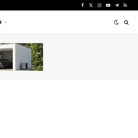
Facebook
X
Instagram
YouTube
Telegram
RSS
(Twitter)
R