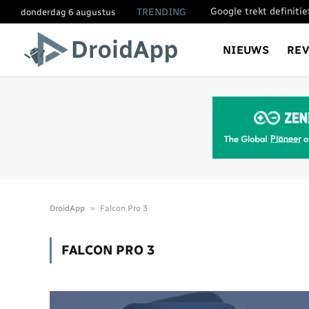
Google trekt definiti
TRENDING
donderdag 6 augustus
NIEUWS
RE
»
DroidApp
Falcon Pro 3
FALCON PRO 3