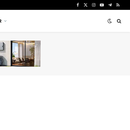
Facebook
X
Instagram
YouTube
Telegram
RSS
(Twitter)
R