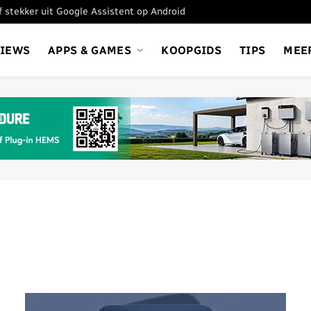
ef stekker uit Google Assistent op Android
VIEWS
APPS & GAMES
KOOPGIDS
TIPS
MEE