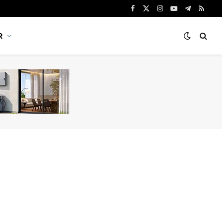
Facebook
X
Instagram
YouTube
Telegram
RSS
(Twitter)
R