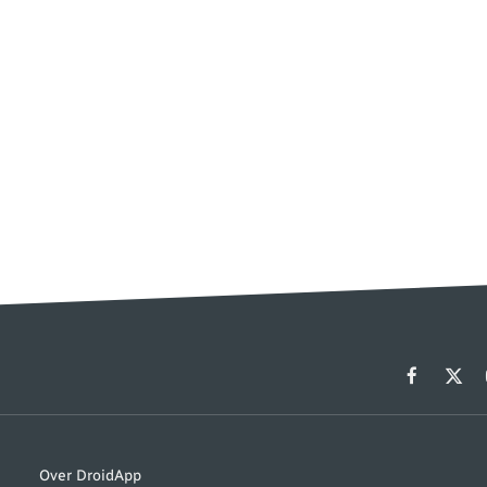
Facebook
X
(Twit
Over DroidApp