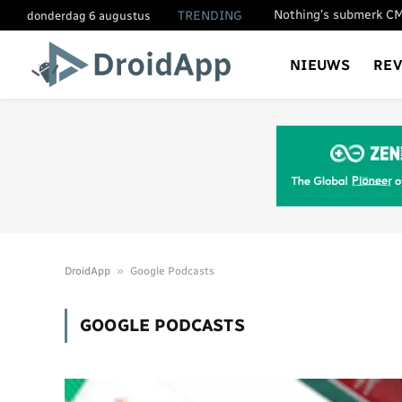
TRENDING
donderdag 6 augustus
NIEUWS
RE
»
DroidApp
Google Podcasts
GOOGLE PODCASTS