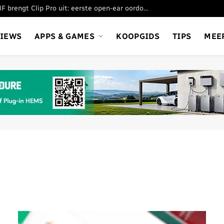
Nothing’s submerk CMF brengt Clip Pro uit: eerste open-ear oordopjes
VIEWS
APPS & GAMES
KOOPGIDS
TIPS
MEE