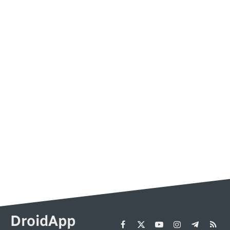
DroidApp
Facebook
X
YouTube
Instagram
Telegram
RSS