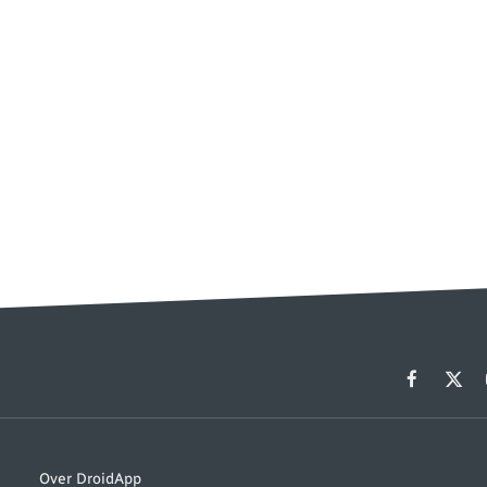
Facebook
X
(Twit
Over DroidApp