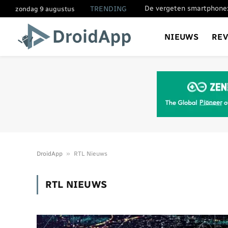
De vergeten smartphone:
TRENDING
zondag 9 augustus
NIEUWS
RE
»
DroidApp
RTL Nieuws
RTL NIEUWS