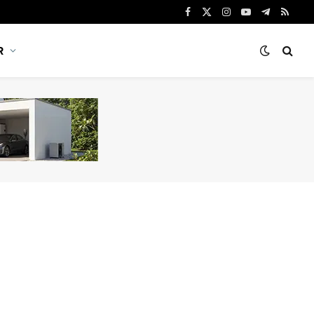
Facebook
X
Instagram
YouTube
Telegram
RSS
(Twitter)
R