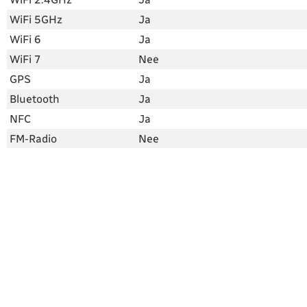
WiFi 5GHz
Ja
WiFi 6
Ja
WiFi 7
Nee
GPS
Ja
Bluetooth
Ja
NFC
Ja
FM-Radio
Nee
3,5mm audio jack
Nee
Camera
Triple-camera: 50MP (f/1.8) +
Camera achterkant
12MP groothoeklens (f/2.2) +
10MP telefoto (f/2.4)
Camera voorkant
10 megapixel / 4 megapixel
(frontcamera)
under-display
Videocamera
Ja