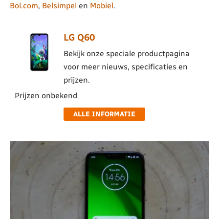
Bol.com
,
Belsimpel
en
Mobiel
.
LG Q60
Bekijk onze speciale productpagina
voor meer nieuws, specificaties en
prijzen.
Prijzen onbekend
ALLE INFORMATIE