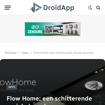
»
»
DroidApp
Apps
Flow Home: een schitterende sociale launcher
APPS
Flow Home: een schitterende