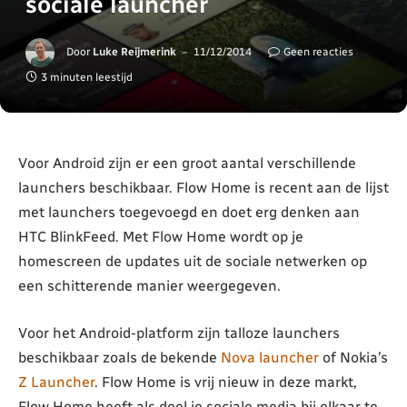
sociale launcher
Door
Luke Reijmerink
11/12/2014
Geen reacties
3 minuten leestijd
Voor Android zijn er een groot aantal verschillende
launchers beschikbaar. Flow Home is recent aan de lijst
met launchers toegevoegd en doet erg denken aan
HTC BlinkFeed. Met Flow Home wordt op je
homescreen de updates uit de sociale netwerken op
een schitterende manier weergegeven.
Voor het Android-platform zijn talloze launchers
beschikbaar zoals de bekende
Nova launcher
of Nokia’s
Z Launcher
. Flow Home is vrij nieuw in deze markt,
Flow Home heeft als doel je sociale media bij elkaar te