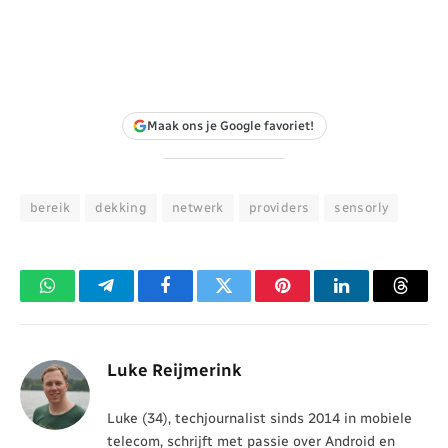
Maak ons je Google favoriet!
bereik
dekking
netwerk
providers
sensorly
WhatsApp
Telegram
Facebook
Twitter
Pinterest
LinkedIn
Threa
Luke Reijmerink
Luke (34), techjournalist sinds 2014 in mobiele
telecom, schrijft met passie over Android en