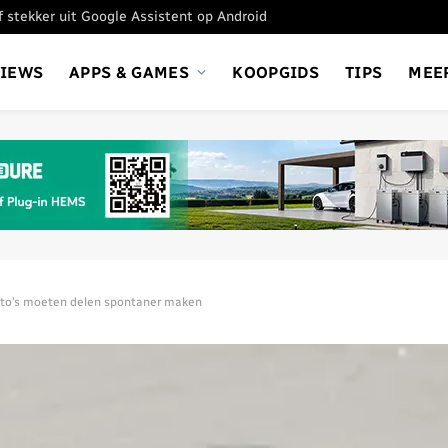
ef stekker uit Google Assistent op Android
VIEWS
APPS & GAMES
KOOPGIDS
TIPS
MEE
 foto’s moeten delen spontaner maken