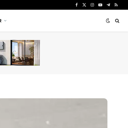
Facebook
X
Instagram
YouTube
Telegram
RSS
(Twitter)
R