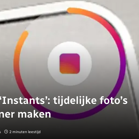
nstants’: tijdelijke foto’s
aner maken
s
2 minuten leestijd