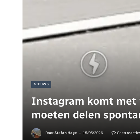
NIEUWS
Instagram komt met ‘I
moeten delen spont
Door
Stefan Hage
15/05/2026
Geen reactie