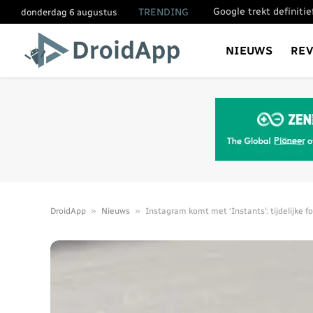
Google trekt definiti
TRENDING
donderdag 6 augustus
NIEUWS
RE
»
»
DroidApp
Nieuws
Instagram komt met ‘Instants’: tijdelijke