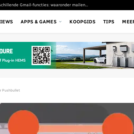
Google stopt met verschillende Gmail-functies: waaronder mailen vanaf andere adresssen
VIEWS
APPS & GAMES
KOOPGIDS
TIPS
MEE
or Pushbullet