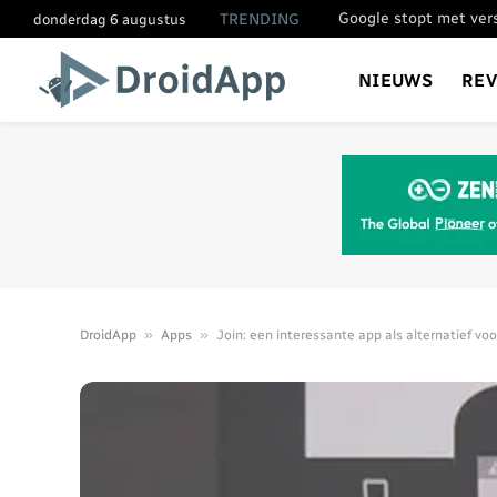
TRENDING
donderdag 6 augustus
NIEUWS
RE
»
»
DroidApp
Apps
Join: een interessante app als alternatief vo