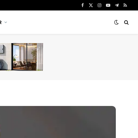
Facebook
X
Instagram
YouTube
Telegram
RSS
(Twitter)
R