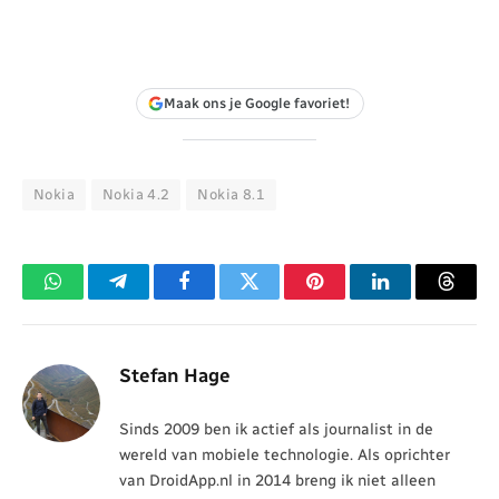
Maak ons je Google favoriet!
Nokia
Nokia 4.2
Nokia 8.1
WhatsApp
Telegram
Facebook
Twitter
Pinterest
LinkedIn
Threa
Stefan Hage
Sinds 2009 ben ik actief als journalist in de
wereld van mobiele technologie. Als oprichter
van DroidApp.nl in 2014 breng ik niet alleen