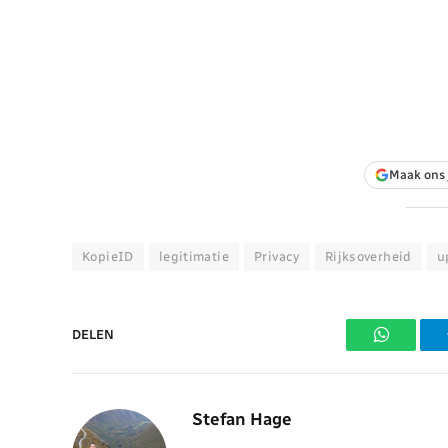
Maak ons 
KopieID
legitimatie
Privacy
Rijksoverheid
u
DELEN
WhatsAp
Stefan Hage