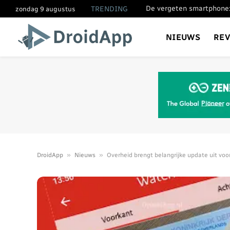
De vergeten smartphone:
TRENDING
zondag 9 augustus
NIEUWS
RE
»
»
DroidApp
Nieuws
Overheid brengt belangrijke update uit voo