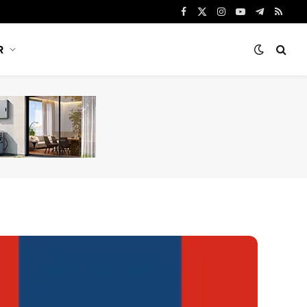
Facebook
X
Instagram
YouTube
Telegram
RSS
(Twitter)
R