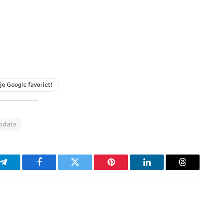
je Google favoriet!
pdate
p
Telegram
Facebook
Twitter
Pinterest
LinkedIn
Threads