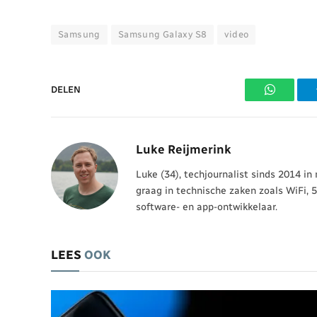
Samsung
Samsung Galaxy S8
video
DELEN
WhatsAp
Luke Reijmerink
Luke (34), techjournalist sinds 2014 in
graag in technische zaken zoals WiFi, 
software- en app-ontwikkelaar.
LEES
OOK