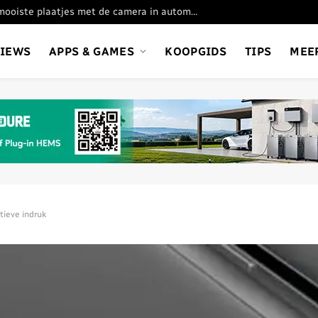
Oppo Find X9 Ultra: de mooiste plaatjes met de camera in automatische stand
VIEWS
APPS & GAMES
KOOPGIDS
TIPS
MEE
tieve indruk