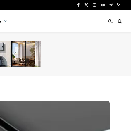
Facebook
X
Instagram
YouTube
Telegram
RSS
(Twitter)
R