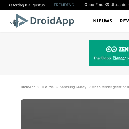
TRENDING
zaterdag 8 augustus
NIEUWS
RE
»
»
DroidApp
Nieuws
Samsung Galaxy S8 video render geeft posi