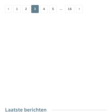
Vorige
Volgende
…
1
2
3
4
5
16
Laatste berichten