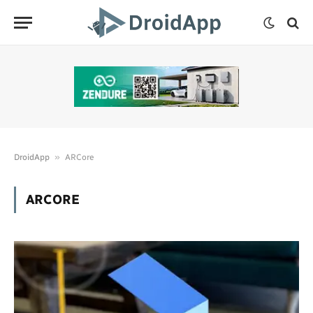
»
DroidApp
ARCore
ARCORE