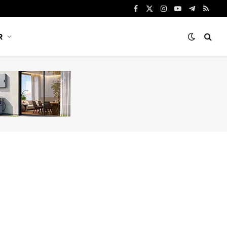
Facebook
X
Instagram
YouTube
Telegram
RSS
(Twitter)
R