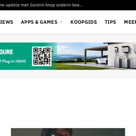
Google test nieuwe Chrome-update met Gemini-knop onderin beeld
VIEWS
APPS & GAMES
KOOPGIDS
TIPS
MEE