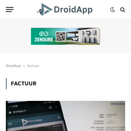
»
DroidApp
factuur
FACTUUR