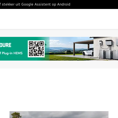
ef stekker uit Google Assistent op Android