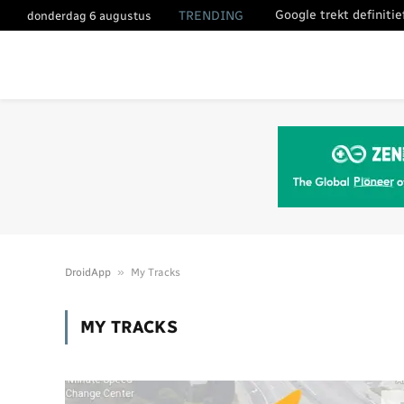
Google trekt definiti
TRENDING
donderdag 6 augustus
»
DroidApp
My Tracks
MY TRACKS