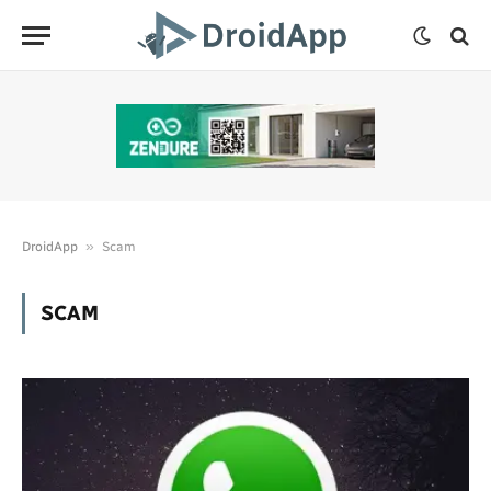
»
DroidApp
Scam
SCAM