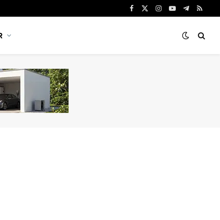
Facebook
X
Instagram
YouTube
Telegram
RSS
(Twitter)
R