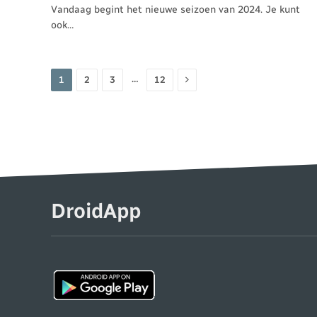
Vandaag begint het nieuwe seizoen van 2024. Je kunt
ook…
Volgende
…
1
2
3
12
DroidApp