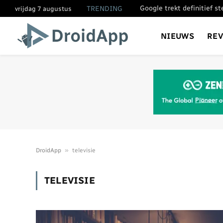
Google trekt definitief s
TRENDING
vrijdag 7 augustus
NIEUWS
RE
»
DroidApp
televisie
TELEVISIE