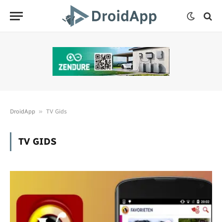
»
DroidApp
TV Gids
TV GIDS