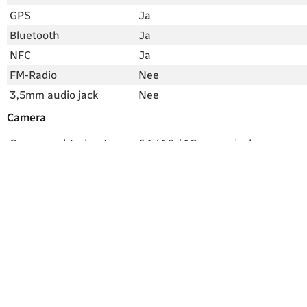
GPS
Ja
Bluetooth
Ja
NFC
Ja
FM-Radio
Nee
3,5mm audio jack
Nee
Camera
Camera achterkant
64 / 12 / 12 megapixel
Camera voorkant
10 megapixel, Dual Pixel AF, f2.2
(frontcamera)
Flitser en extra
Flitser, Telefoto, Ultra Wide, Wide
mogelijkheden
angle, OIS, PDAF
Android, processor en accu
Android-versie
Android 10
Skin
One UI 2
Processor
Octa-core processor