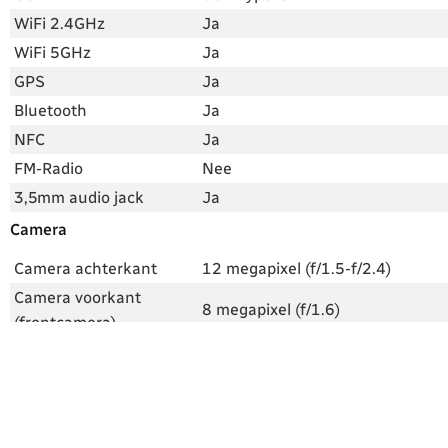
WiFi 2.4GHz
Ja
WiFi 5GHz
Ja
GPS
Ja
Bluetooth
Ja
NFC
Ja
FM-Radio
Nee
3,5mm audio jack
Ja
Camera
Camera achterkant
12 megapixel (f/1.5-f/2.4)
Camera voorkant
8 megapixel (f/1.6)
(frontcamera)
4K (30 fps), 1080p Full-HD (60
Videocamera
fps), slow-motion
LED-flitser, Dual Pixel PDAF,
Flitser en extra
Optische beeldstabilisatie,