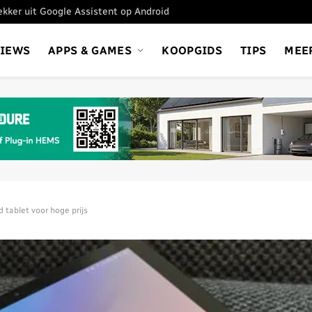
tekker uit Google Assistent op Android
VIEWS
APPS & GAMES
KOOPGIDS
TIPS
MEE
 tablet voor hoge prijs