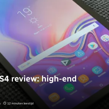
S4 review: high-end
s
12 minuten leestijd