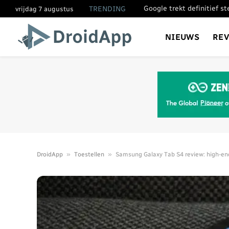
Google trekt definitief s
TRENDING
vrijdag 7 augustus
NIEUWS
RE
»
»
DroidApp
Toestellen
Samsung Galaxy Tab S4 review: high-end