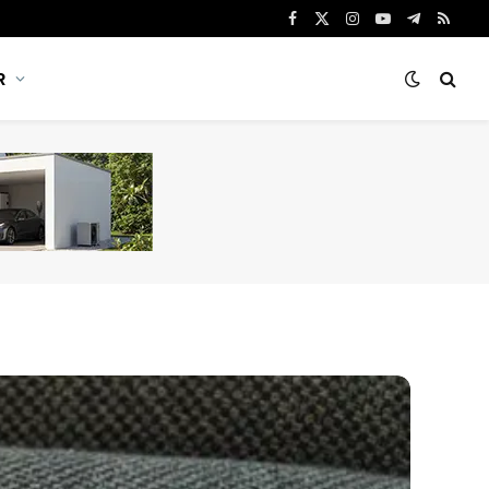
Facebook
X
Instagram
YouTube
Telegram
RSS
(Twitter)
R