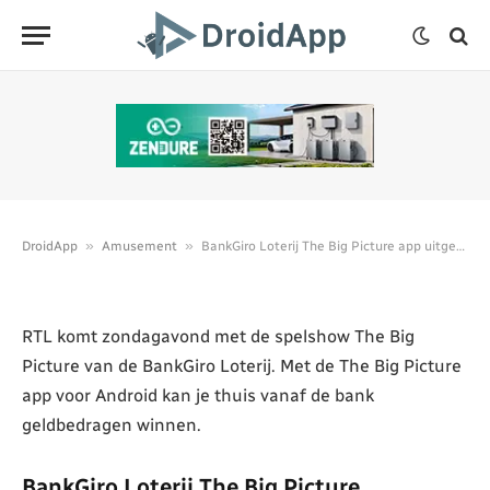
AMUSEMENT
BankGiro Loterij The Big
Picture app uitgebracht voor
Android
Door
Stefan Hage
01/02/2015
Bijgewerkt:
01/02/2015
Geen reacties
1 minuut leestijd
»
»
DroidApp
Amusement
BankGiro Loterij The Big Picture app uitgebracht voor Android
RTL komt zondagavond met de spelshow The Big
Picture van de BankGiro Loterij. Met de The Big Picture
app voor Android kan je thuis vanaf de bank
geldbedragen winnen.
BankGiro Loterij The Big Picture