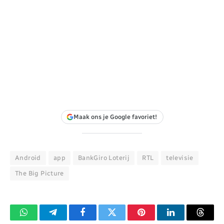
Maak ons je Google favoriet!
Android
app
BankGiro Loterij
RTL
televisie
The Big Picture
WhatsApp
Telegram
Facebook
Twitter
Pinterest
LinkedIn
Threa