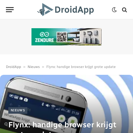
»
»
DroidApp
Nieuws
Flynx: handige browser krijgt grote update
NIEUWS
Flynx: handige browser krijgt