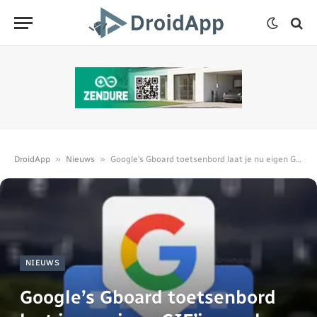
»
»
DroidApp
Nieuws
Google’s Gboard toetsenbord laat je nu eigen GIF’jes maken
NIEUWS
Google’s Gboard toetsenbord