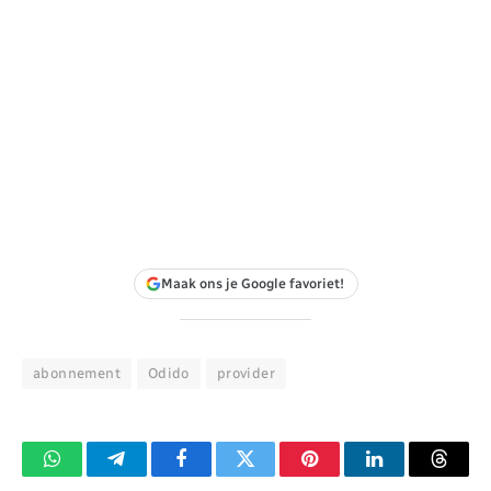
Maak ons je Google favoriet!
abonnement
Odido
provider
WhatsApp
Telegram
Facebook
Twitter
Pinterest
LinkedIn
Threa