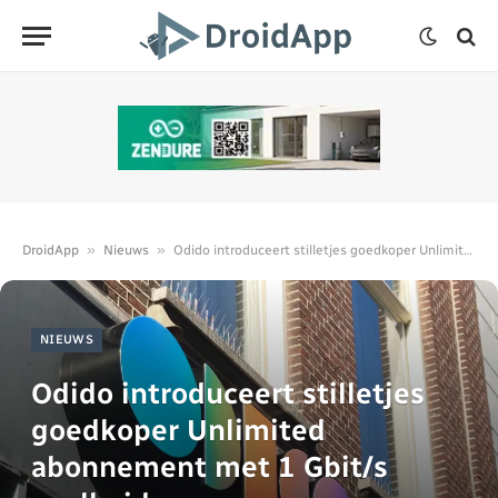
»
»
DroidApp
Nieuws
Odido introduceert stilletjes goedkoper Unlimited abonnement met 1 Gbit/s snelheid
NIEUWS
Odido introduceert stilletjes
goedkoper Unlimited
abonnement met 1 Gbit/s