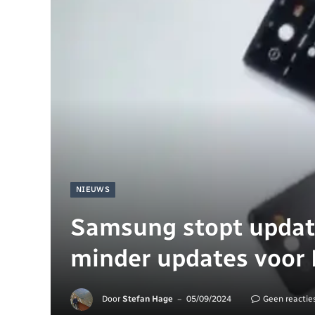
NIEUWS
Samsung stopt updat
minder updates voor
Door
Stefan Hage
05/09/2024
Geen reactie