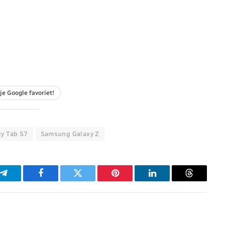
je Google favoriet!
y Tab S7
Samsung Galaxy Z
p
Telegram
Facebook
Twitter
Pinterest
LinkedIn
Threads