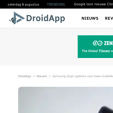
TRENDING
zaterdag 8 augustus
NIEUWS
RE
»
»
DroidApp
Nieuws
Samsung stopt updates voor twee modelle