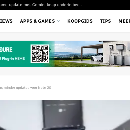
Google test nieuwe Chrome-update met Gemini-knop onderin beeld
VIEWS
APPS & GAMES
KOOPGIDS
TIPS
MEE
n; minder updates voor Note 20