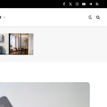
Facebook
X
Instagram
YouTube
Telegram
RSS
(Twitter)
R