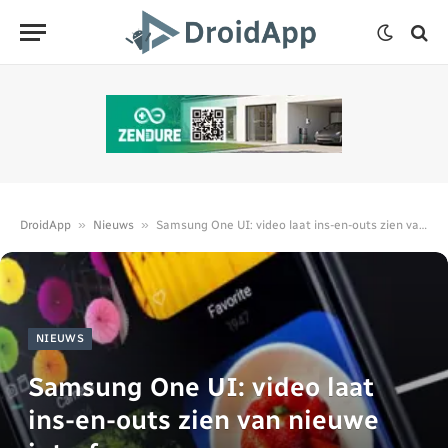
»
»
DroidApp
Nieuws
Samsung One UI: video laat ins-en-outs zien van nieuwe interface
NIEUWS
Samsung One UI: video laat
ins-en-outs zien van nieuwe