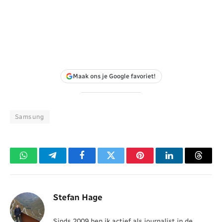
Maak ons je Google favoriet!
Samsung
WhatsApp
Telegram
Facebook
Twitter
Pinterest
LinkedIn
Threa
Stefan Hage
Sinds 2009 ben ik actief als journalist in de