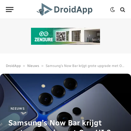
»
»
DroidApp
Nieuws
Samsung’s Now Bar krijgt grote upgrade met One UI 8
NIEUWS
Samsung’s Now Bar krijgt