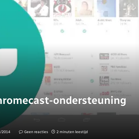
Chromecast-ondersteuning
1/2014
Geen reacties
2 minuten leestijd