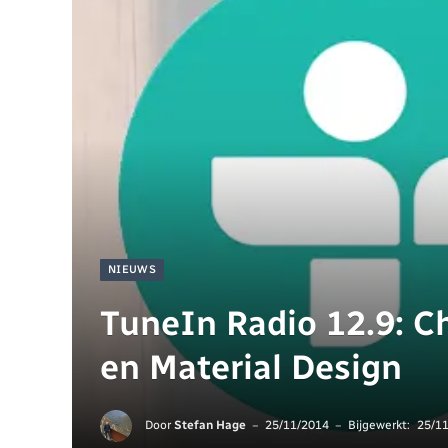
NIEUWS
TuneIn Radio 12.9: 
en Material Design
Door
Stefan Hage
25/11/2014
Bijgewerkt:
25/1