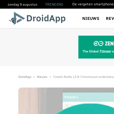
De vergeten smartphone:
TRENDING
zondag 9 augustus
NIEUWS
RE
»
»
DroidApp
Nieuws
TuneIn Radio 12.9: Chromecast-ondersteun