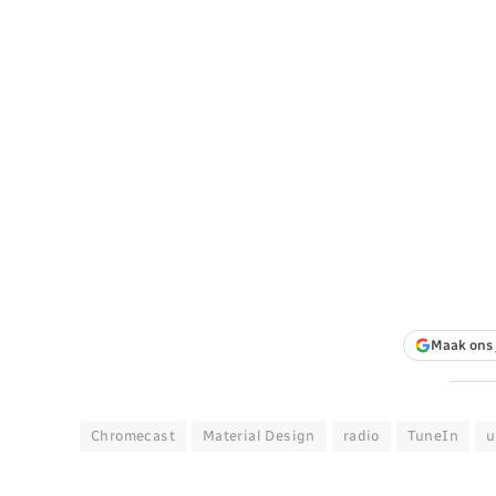
Maak ons 
Chromecast
Material Design
radio
TuneIn
u