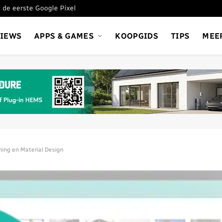
 de eerste Google Pixel
VIEWS
APPS & GAMES
KOOPGIDS
TIPS
MEE
ing en Material Design