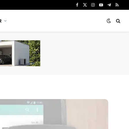
Facebook
X
Instagram
YouTube
Telegram
RSS
(Twitter)
R