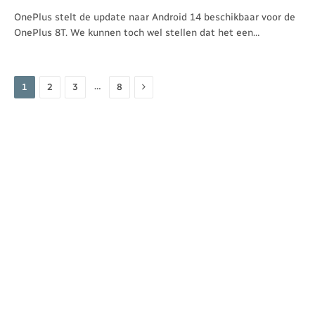
OnePlus stelt de update naar Android 14 beschikbaar voor de
OnePlus 8T. We kunnen toch wel stellen dat het een…
Volgende
…
1
2
3
8