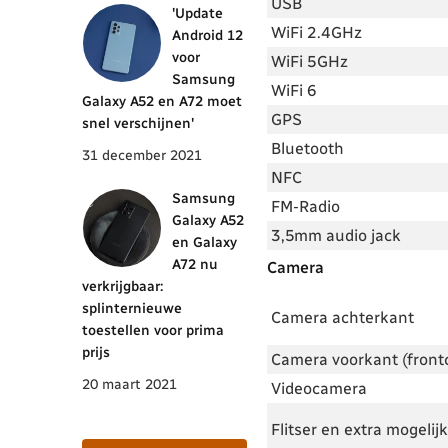
USB
'Update
WiFi 2.4GHz
Android 12
voor
WiFi 5GHz
Samsung
WiFi 6
Galaxy A52 en A72 moet
GPS
snel verschijnen'
Bluetooth
31 december 2021
NFC
Samsung
FM-Radio
Galaxy A52
3,5mm audio jack
en Galaxy
A72 nu
Camera
verkrijgbaar:
splinternieuwe
Camera achterkant
toestellen voor prima
prijs
Camera voorkant (front
20 maart 2021
Videocamera
Flitser en extra mogeli