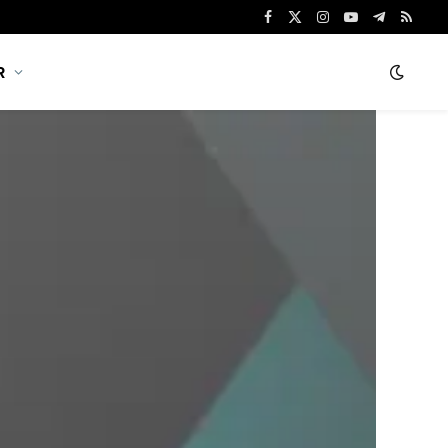
Facebook
X
Instagram
YouTube
Telegram
RSS
(Twitter)
R