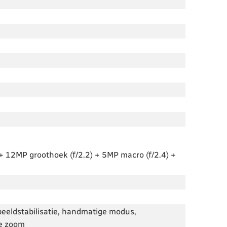
+ 12MP groothoek (f/2.2) + 5MP macro (f/2.4) +
 beeldstabilisatie, handmatige modus,
he zoom