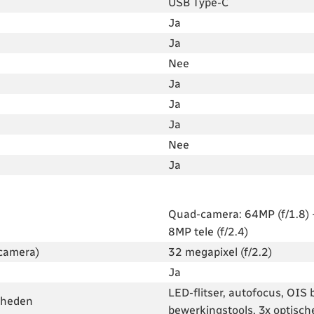
USB Type-C
Ja
Ja
Nee
Ja
Ja
Ja
Nee
Ja
Quad-camera: 64MP (f/1.8) 
8MP tele (f/2.4)
camera)
32 megapixel (f/2.2)
Ja
LED-flitser, autofocus, OIS
jkheden
bewerkingstools, 3x optisc