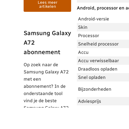
Lees meer
artikelen
Android, processor en a
Android-versie
Skin
Samsung Galaxy
Processor
A72
Snelheid processor
abonnement
Accu
Accu verwisselbaar
Op zoek naar de
Draadloos opladen
Samsung Galaxy A72
Snel opladen
met een
abonnement? In de
Bijzonderheden
onderstaande tool
vind je de beste
Adviesprijs
Samsung Galaxy A72
aanbiedingen met
een abonnement.