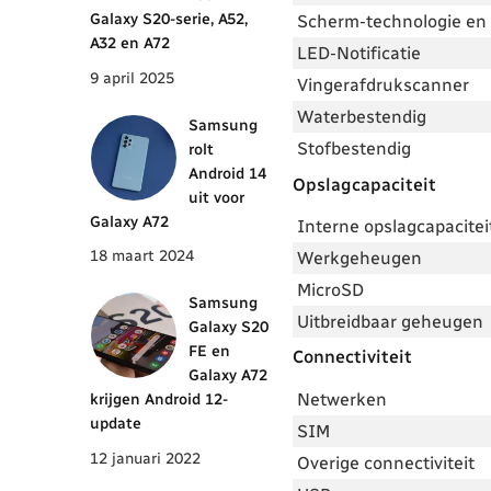
Galaxy S20-serie, A52,
Scherm-technologie en 
A32 en A72
LED-Notificatie
9 april 2025
Vingerafdrukscanner
Waterbestendig
Samsung
Stofbestendig
rolt
Android 14
Opslagcapaciteit
uit voor
Galaxy A72
Interne opslagcapacitei
18 maart 2024
Werkgeheugen
MicroSD
Samsung
Uitbreidbaar geheugen
Galaxy S20
FE en
Connectiviteit
Galaxy A72
Netwerken
krijgen Android 12-
update
SIM
12 januari 2022
Overige connectiviteit