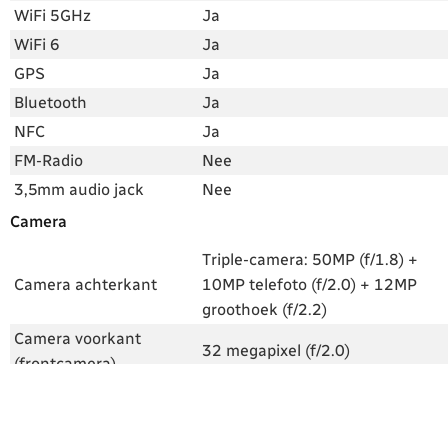
WiFi 5GHz
Ja
WiFi 6
Ja
GPS
Ja
Bluetooth
Ja
NFC
Ja
FM-Radio
Nee
3,5mm audio jack
Nee
Camera
Triple-camera: 50MP (f/1.8) +
Camera achterkant
10MP telefoto (f/2.0) + 12MP
groothoek (f/2.2)
Camera voorkant
32 megapixel (f/2.0)
(frontcamera)
Videocamera
8K 30fps, 4K 60fps
Leica-opties, PDAF autofocus,
Flitser en extra
LED-flitser, handmatige modus,