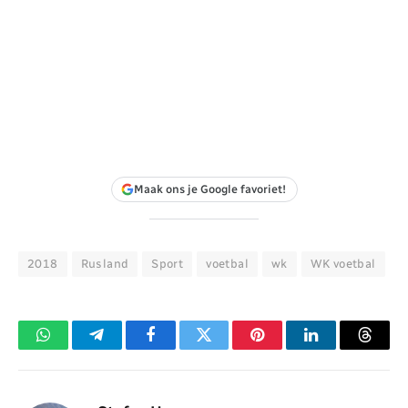
Maak ons je Google favoriet!
2018
Rusland
Sport
voetbal
wk
WK voetbal
WhatsApp
Telegram
Facebook
Twitter
Pinterest
LinkedIn
Threa