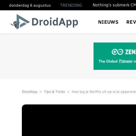
TRENDING
donderdag 6 augustus
NIEUWS
RE
»
»
DroidApp
Tips & Tricks
Hoe log je Netflix uit op al je apparat