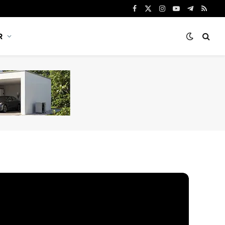
Facebook
X
Instagram
YouTube
Telegram
RSS
(Twitter)
R