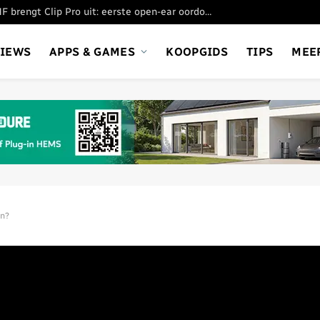
Nothing’s submerk CMF brengt Clip Pro uit: eerste open-ear oordopjes
VIEWS
APPS & GAMES
KOOPGIDS
TIPS
MEE
en?