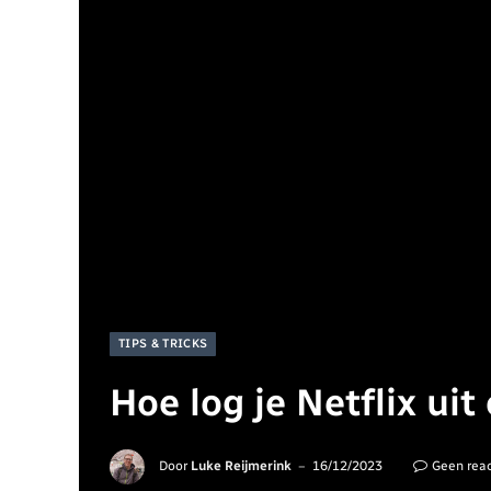
TIPS & TRICKS
Hoe log je Netflix uit
Door
Luke Reijmerink
16/12/2023
Geen reac