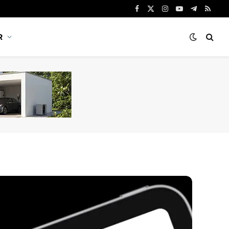
Facebook
X
Instagram
YouTube
Telegram
RSS
(Twitter)
R