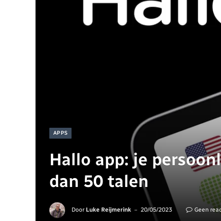
APPS
Hallo app: je persoon
dan 50 talen
Door
Luke Reijmerink
20/05/2023
Geen reac