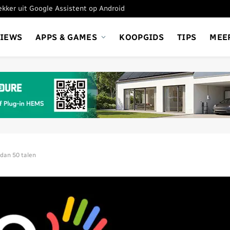
tekker uit Google Assistent op Android
VIEWS
APPS & GAMES
KOOPGIDS
TIPS
MEE
 dan 50 talen