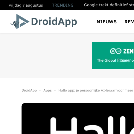
Google trekt definitief s
TRENDING
vrijdag 7 augustus
NIEUWS
RE
»
»
DroidApp
Apps
Hallo app: je persoonlijke AI-leraar voor meer