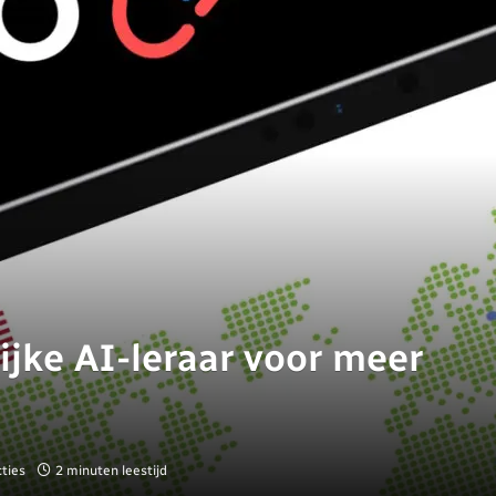
lijke AI-leraar voor meer
ties
2 minuten leestijd