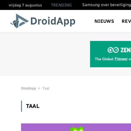
Samsung over beveiliging
TRENDING
vrijdag 7 augustus
NIEUWS
RE
»
DroidApp
Taal
TAAL