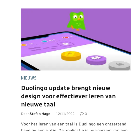
NIEUWS
Duolingo update brengt nieuw
design voor effectiever leren van
nieuwe taal
Door
Stefan Hage
12/11/2022
0
Voor het leren van een taal is Duolingo een ontzettend
handige applicatie. De applicatie is nu voorzien van een