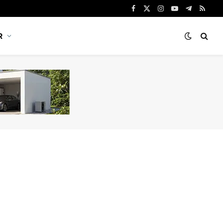
Facebook
X
Instagram
YouTube
Telegram
RSS
(Twitter)
R