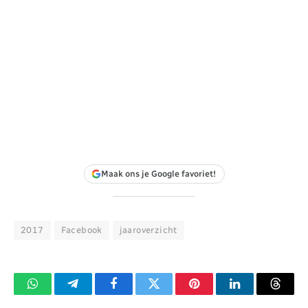
Maak ons je Google favoriet!
2017
Facebook
jaaroverzicht
WhatsApp
Telegram
Facebook
Twitter
Pinterest
LinkedIn
Threa