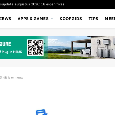
supdate augustus 2026: 18 eigen fixes
VIEWS
APPS & GAMES
KOOPGIDS
TIPS
MEE
 dit is er nieuw