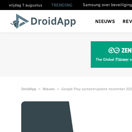
Samsung over beveiliging
TRENDING
vrijdag 7 augustus
NIEUWS
RE
»
»
DroidApp
Nieuws
Google Play systeemupdate november 2023: