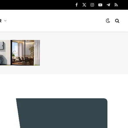
Facebook
X
Instagram
YouTube
Telegram
RSS
(Twitter)
R