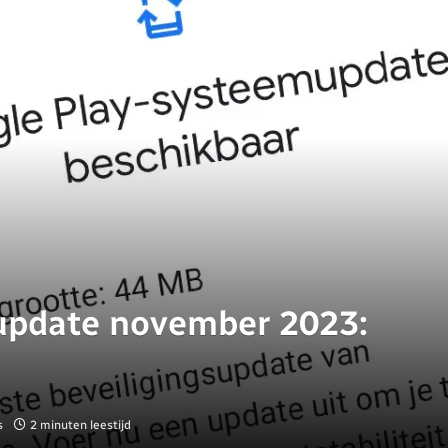
update november 2023:
s
2 minuten leestijd