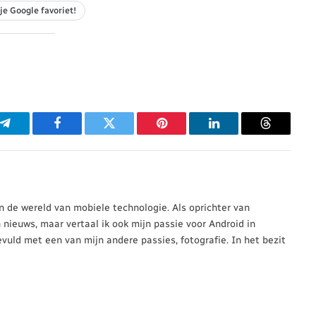
je Google favoriet!
p
Telegram
Facebook
Twitter
Pinterest
LinkedIn
Threads
 in de wereld van mobiele technologie. Als oprichter van
n nieuws, maar vertaal ik ook mijn passie voor Android in
evuld met een van mijn andere passies, fotografie. In het bezit