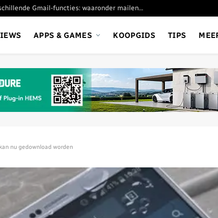
Google stopt met verschillende Gmail-functies: waaronder mailen vanaf andere adresssen
VIEWS
APPS & GAMES
KOOPGIDS
TIPS
MEE
 kan nu gedownload worden