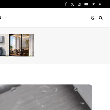
Facebook
X
Instagram
YouTube
Telegram
RSS
(Twitter)
R