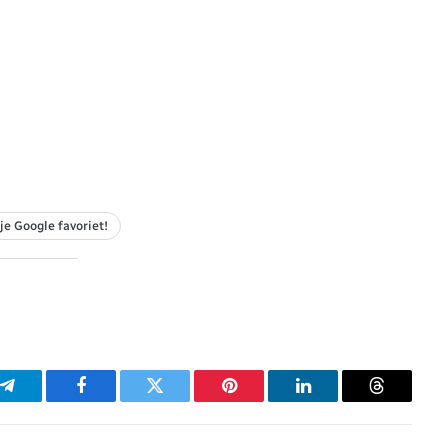
je Google favoriet!
p
Telegram
Facebook
Twitter
Pinterest
LinkedIn
Threads