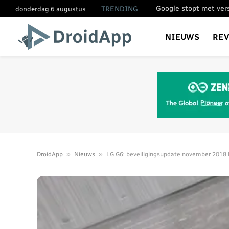
TRENDING
donderdag 6 augustus
NIEUWS
RE
»
»
DroidApp
Nieuws
LG G6: beveiligingsupdate november 2018