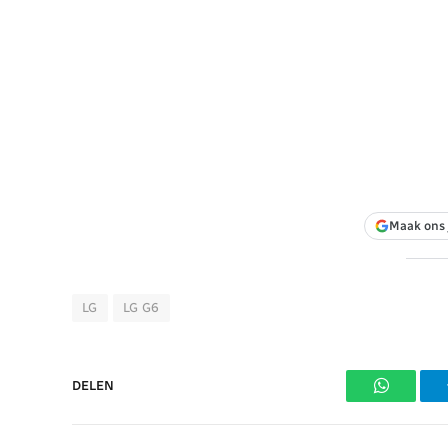
Maak ons 
LG
LG G6
DELEN
WhatsAp